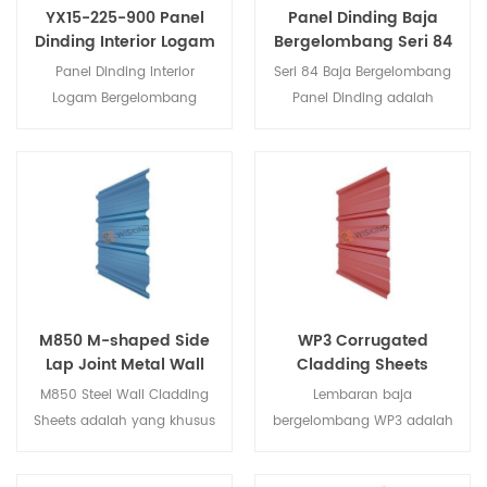
YX15-225-900 Panel
Panel Dinding Baja
Dinding Interior Logam
Bergelombang Seri 84
Bergelombang
Kombinasi Sesuai
Panel Dinding Interior
Seri 84 Baja Bergelombang
Keinginan, Kreativitas
Logam Bergelombang
Panel Dinding adalah
Tanpa Batas
W900 biasanya digunakan
lembaran baja grup
sebagai papan pelapis
dengan 84A,84B.84C.
atap atau dinding, papan
Melalui susunan dan
pelapis kanopi besar,
kombinasi nada
ditempatkan di dalam
gelombang dengan lebar
purlin utama. Ini juga
yang tidak sama,
merupakan jenis panel
memberikan kesan ritme
dinding bergelombang
dinding vertikal yang unik
yang paling umum di
panel, mengubah kesan
M850 M-shaped Side
WP3 Corrugated
pasar.
garis padat monoton dari
Lap Joint Metal Wall
Cladding Sheets
veneer vertikal biasa.
Cladding Sheets
dengan Over Lap Joint
M850 Steel Wall Cladding
Lembaran baja
Sheets adalah yang khusus
bergelombang WP3 adalah
dengan sambungan
produk utama perusahaan
pangkuan samping
kami, ia memiliki rusuk