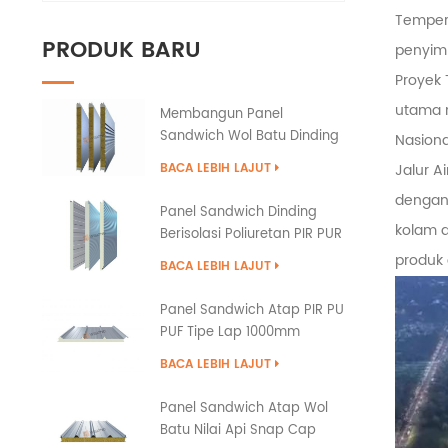
Tempera
PRODUK BARU
penyimp
Proyek 
utama n
Membangun Panel
Sandwich Wol Batu Dinding
Nasional
Eksterior dengan
BACA LEBIH LAJUT
Jalur A
Penyegelan Tepi PU
dengan 
Panel Sandwich Dinding
kolam a
Berisolasi Poliuretan PIR PUR
PU
produk 
BACA LEBIH LAJUT
Panel Sandwich Atap PIR PU
PUF Tipe Lap 1000mm
BACA LEBIH LAJUT
Panel Sandwich Atap Wol
Batu Nilai Api Snap Cap