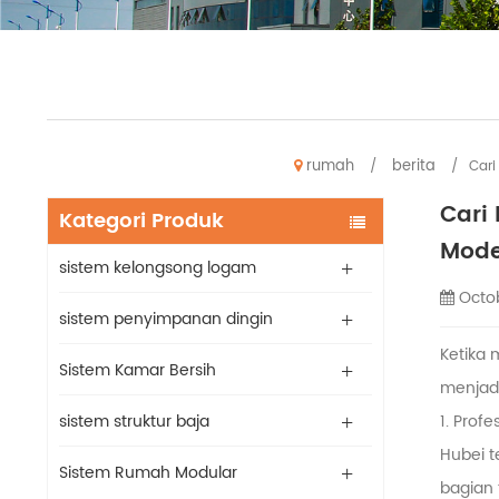
rumah
berita
/
/
Cari
Cari
Kategori Produk
Mode
sistem kelongsong logam
Octo
sistem penyimpanan dingin
Ketika
Sistem Kamar Bersih
menjadi
sistem struktur baja
1. Pro
Hubei t
Sistem Rumah Modular
bagian 