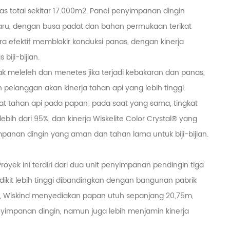
as total sekitar 17.000m2. Panel penyimpanan dingin
baru, dengan busa padat dan bahan permukaan terikat
efektif memblokir konduksi panas, dengan kinerja
biji-bijian.
k meleleh dan menetes jika terjadi kebakaran dan panas,
 pelanggan akan kinerja tahan api yang lebih tinggi.
t tahan api pada papan; pada saat yang sama, tingkat
bih dari 95%, dan kinerja Wiskelite Color Crystal® yang
panan dingin yang aman dan tahan lama untuk biji-bijian.
yek ini terdiri dari dua unit penyimpanan pendingin tiga
dikit lebih tinggi dibandingkan dengan bangunan pabrik
, Wiskind menyediakan papan utuh sepanjang 20,75m,
enyimpanan dingin, namun juga lebih menjamin kinerja