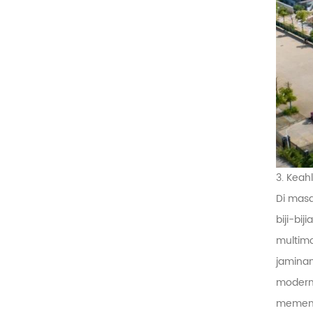
3. Kea
Di masa
biji-bi
multimo
jaminan
modern,
memenuh