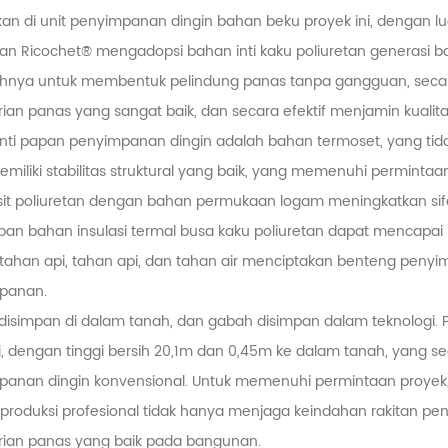
an di unit penyimpanan dingin bahan beku proyek ini, dengan lu
tan Ricochet® mengadopsi bahan inti kaku poliuretan generasi 
nya untuk membentuk pelindung panas tanpa gangguan, secara 
rian panas yang sangat baik, dan secara efektif menjamin kualitas 
nti papan penyimpanan dingin adalah bahan termoset, yang tida
emiliki stabilitas struktural yang baik, yang memenuhi permintaan
t poliuretan dengan bahan permukaan logam meningkatkan sifa
an bahan insulasi termal busa kaku poliuretan dapat mencapai le
tahan api, tahan api, dan tahan air menciptakan benteng penyim
panan.
isimpan di dalam tanah, dan gabah disimpan dalam teknologi. Pro
, dengan tinggi bersih 20,1m dan 0,45m ke dalam tanah, yang se
panan dingin konvensional. Untuk memenuhi permintaan proyek
i produksi profesional tidak hanya menjaga keindahan rakitan p
rian panas yang baik pada bangunan.