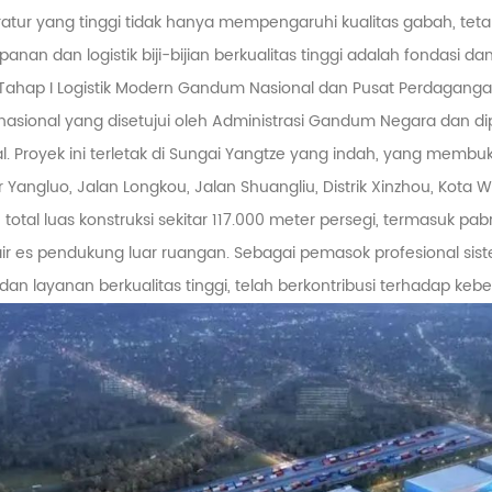
tur yang tinggi tidak hanya mempengaruhi kualitas gabah, tet
anan dan logistik biji-bijian berkualitas tinggi adalah fondasi
Tahap I Logistik Modern Gandum Nasional dan Pusat Perdaganga
asional yang disetujui oleh Administrasi Gandum Negara dan d
. Proyek ini terletak di Sungai Yangtze yang indah, yang membuka 'art
ir Yangluo, Jalan Longkou, Jalan Shuangliu, Distrik Xinzhou, Kot
total luas konstruksi sekitar 117.000 meter persegi, termasuk pa
ir es pendukung luar ruangan. Sebagai pemasok profesional sis
dan layanan berkualitas tinggi, telah berkontribusi terhadap keber