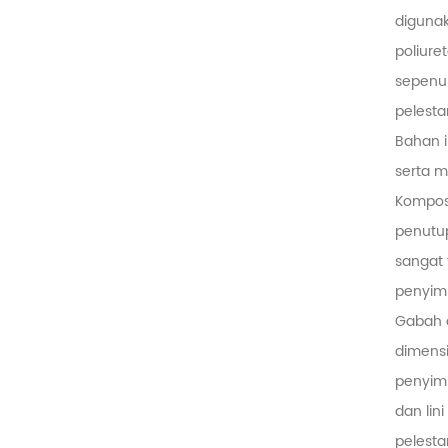
digunak
poliure
sepenuh
pelesta
Bahan i
serta m
Komposi
penutup
sangat 
penyim
Gabah d
dimensi
penyim
dan lin
pelesta