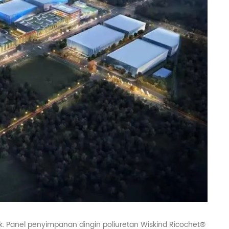
 Panel penyimpanan dingin poliuretan Wiskind Ricochet®