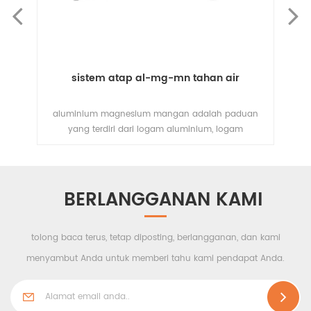
sistem atap al-mg-mn tahan air
l
an
aluminium magnesium mangan adalah paduan
rss
.
yang terdiri dari logam aluminium, logam
ada
magnesium dan logam mangan. paduan logam
tas
aluminium magnesium mangan secara luas diakui
di
um.
sebagai desain arsitektur karena kekuatan struktural,
s
gan
tahan cuaca, tahan noda dan mudah lentur dan
BERLANGGANAN KAMI
an
pengelasan. bahan berkualitas tinggi untuk sistem
di
bih
atap logam dengan kehidupan pelayanan lebih dari
a,
50 tahun.
tolong baca terus, tetap diposting, berlangganan, dan kami
menyambut Anda untuk memberi tahu kami pendapat Anda.
ap.