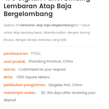
Lembaran Atap Baja
Bergelombang
wiskind 475
lembaran atap baja bergelombang
360 ° oklusi
untuk atap bentang besar, disembunyikan, dengan kurung
khusus, dengan kinerja drainase yang baik.
TT/LC
pembayaran:
Shandong Province, China
asal produk:
Customized as your request
warna:
1000 Square Meters
MOQ:
Qingdao Port, China
pelabuhan pengiriman:
20-30s days after receiving your
memimpin waktu：
deposit