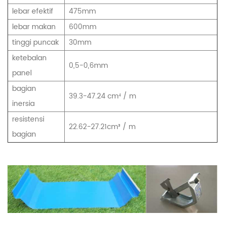
lebar efektif
475mm
lebar makan
600mm
tinggi puncak
30mm
ketebalan
0,5-0,6mm
panel
bagian
39.3-47.24
cm⁴ / m
inersia
resistensi
22.62-27.21cm³ / m
bagian