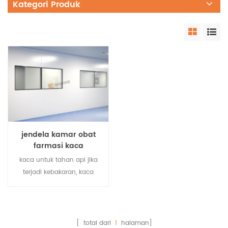
Kategori Produk
jendela kamar obat
farmasi kaca
tempered tahan api
kaca untuk tahan api jika
terjadi kebakaran, kaca
pengukur api
menghentikan aliran
oksigen, menghilangkan
bahan bakar api unggun
[ total dari
1
halaman]