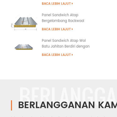
BACA LEBIH LAJUT
Panel Sandwich Atap
Bergelombang Rockwool
Tipe Tumpang Tindih
BACA LEBIH LAJUT
Panel Sandwich Atap Wol
Batu Jahitan Berdiri dengan
Penyegelan Tepi PU
BACA LEBIH LAJUT
BERLANGGA
BERLANGGANAN KAM