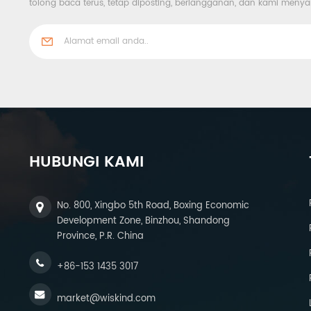
tolong baca terus, tetap diposting, berlangganan, dan kami me
HUBUNGI KAMI
No. 800, Xingbo 5th Road, Boxing Economic
Development Zone, Binzhou, Shandong
Province, P.R. China
+86-153 1435 3017
market@wiskind.com