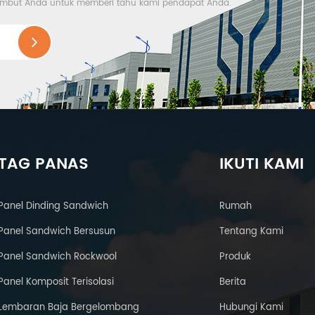
nyambut Anda untuk memberi tahu kami pendapat Anda.
TAG PANAS
IKUTI KAMI
Panel Dinding Sandwich
Rumah
Panel Sandwich Bersusun
Tentang Kami
Panel Sandwich Rockwool
Produk
Panel Komposit Terisolasi
Berita
Lembaran Baja Bergelombang
Hubungi Kami