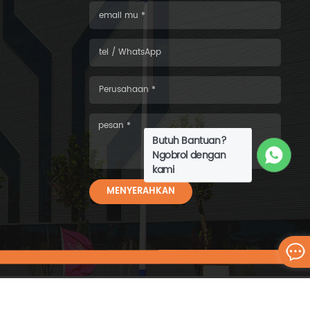
Butuh Bantuan?
Ngobrol dengan
kami
MENYERAHKAN
6 WISKIND ARCHITECTURAL STEEL CO.，LTD.seluruh hak cipta.