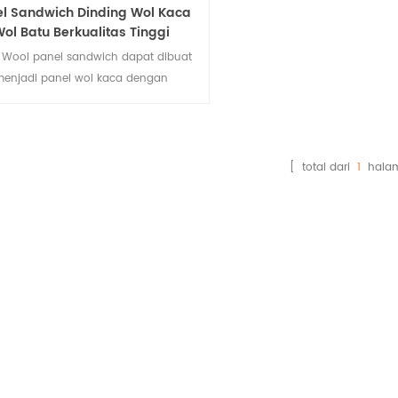
l Sandwich Dinding Wol Kaca
ol Batu Berkualitas Tinggi
 Wool panel sandwich dapat dibuat
menjadi panel wol kaca dengan
penyegelan PU di kedua sisinya.
pilkan ketahanan angin yang luar
, kinerja kedap udara, ekonomis dan
praktisan, produk ini dihubungkan
[ total dari
1
hala
n jahitan tengah, dengan berbagai
fek permukaan untuk memenuhi
berbagai imajinasi visual.