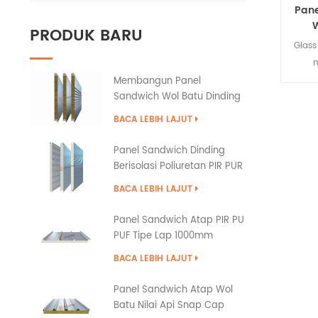
Pane
W
PRODUK BARU
Glass
Membangun Panel
Sandwich Wol Batu Dinding
Menam
Eksterior dengan
biasa
BACA LEBIH LAJUT
Penyegelan Tepi PU
ke
denga
Panel Sandwich Dinding
e
Berisolasi Poliuretan PIR PUR
PU
BACA LEBIH LAJUT
Panel Sandwich Atap PIR PU
PUF Tipe Lap 1000mm
BACA LEBIH LAJUT
Panel Sandwich Atap Wol
Batu Nilai Api Snap Cap