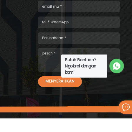
Butuh Bantuan?
Ngobrol dengan
kami
MENYERAHKAN
6 WISKIND ARCHITECTURAL STEEL CO.，LTD.seluruh hak cipta.