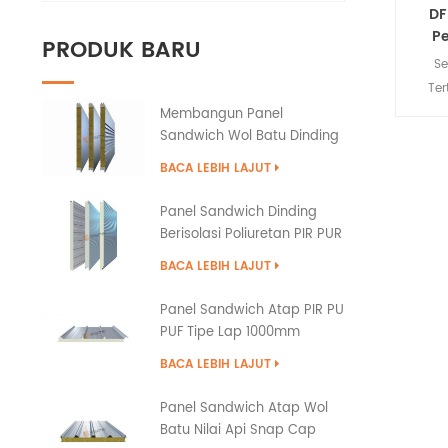
DF
P
PRODUK BARU
Se
Te
Wi
Membangun Panel
Sandwich Wol Batu Dinding
Ti
Eksterior dengan
BACA LEBIH LAJUT
Penyegelan Tepi PU
poto
p
Panel Sandwich Dinding
sepe
Berisolasi Poliuretan PIR PUR
PU
ked
BACA LEBIH LAJUT
pengh
keka
Panel Sandwich Atap PIR PU
PUF Tipe Lap 1000mm
BACA LEBIH LAJUT
Panel Sandwich Atap Wol
Batu Nilai Api Snap Cap