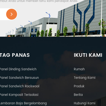
nyambut Anda untuk memberi tahu kami pendapat Anda.
TAG PANAS
IKUTI KAMI
Panel Dinding Sandwich
Rumah
Panel Sandwich Bersusun
Tentang Kami
Panel Sandwich Rockwool
Produk
Panel Komposit Terisolasi
Berita
Lembaran Baja Bergelombang
Hubungi Kami