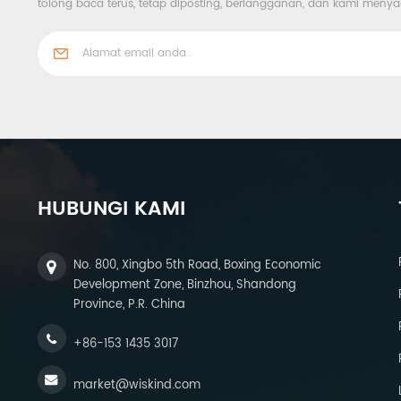
tolong baca terus, tetap diposting, berlangganan, dan kami me
HUBUNGI KAMI
No. 800, Xingbo 5th Road, Boxing Economic
Development Zone, Binzhou, Shandong
Province, P.R. China
+86-153 1435 3017
market@wiskind.com