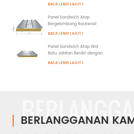
BACA LEBIH LAJUT
Panel Sandwich Atap
Bergelombang Rockwool
Tipe Tumpang Tindih
BACA LEBIH LAJUT
Panel Sandwich Atap Wol
Batu Jahitan Berdiri dengan
Penyegelan Tepi PU
BACA LEBIH LAJUT
BERLANGGA
BERLANGGANAN KAM