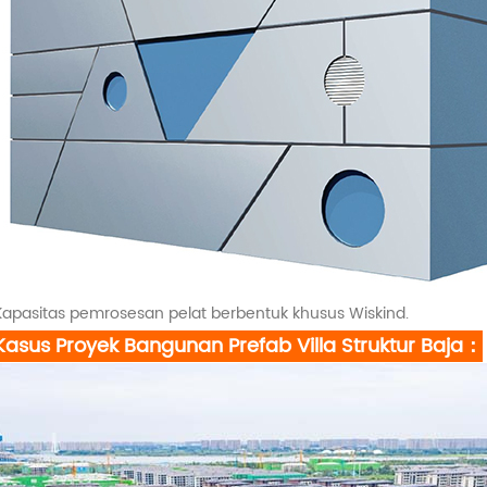
apasitas pemrosesan pelat berbentuk khusus Wiskind.
Kasus Proyek Bangunan Prefab Villa Struktur Baja：