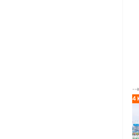
--K
4 