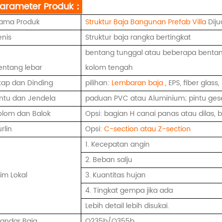
Parameter Produk：
ama Produk
Struktur Baja Bangunan
Prefab Villa
Diju
enis
Struktur baja rangka bertingkat
bentang tunggal atau beberapa bentan
entang lebar
kolom tengah
tap dan Dinding
pilihan:
Lembaran baja
, EPS, fiber glas
intu dan Jendela
paduan PVC atau Aluminium; pintu gese
olom dan Balok
Opsi: bagian H canai panas atau dilas, b
rlin
Opsi:
C-section atau Z-section
1. Kecepatan angin
2. Beban salju
lim Lokal
3. Kuantitas hujan
4. Tingkat gempa jika ada
Lebih detail lebih disukai.
tandar Baja
Q235b/Q355b