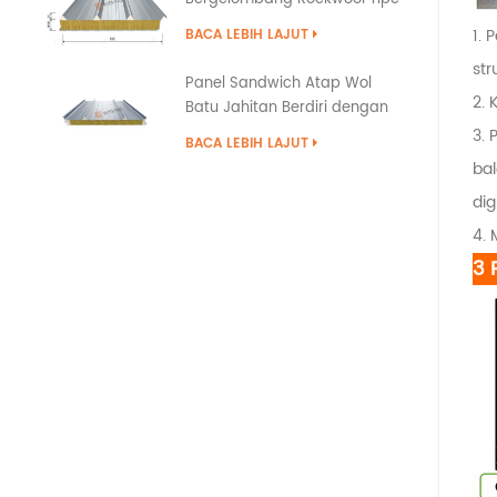
Tumpang Tindih
1. 
BACA LEBIH LAJUT
str
Panel Sandwich Atap Wol
2. 
Batu Jahitan Berdiri dengan
Penyegelan Tepi PU
3. 
BACA LEBIH LAJUT
ba
di
4.
3 