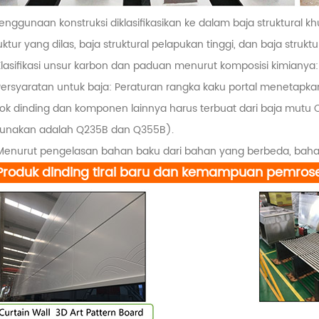
Penggunaan konstruksi diklasifikasikan ke dalam baja struktural k
uktur yang dilas, baja struktural pelapukan tinggi, dan baja strukt
Klasifikasi unsur karbon dan paduan menurut komposisi kimianya:
Persyaratan untuk baja: Peraturan rangka kaku portal menetapkan 
lok dinding dan komponen lainnya harus terbuat dari baja mut
gunakan adalah Q235B dan Q355B).
 Menurut pengelasan bahan baku dari bahan yang berbeda, bahan
Produk dinding tirai baru dan kemampuan pemros