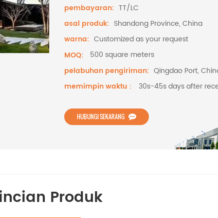
TT/LC
pembayaran:
Shandong Province, China
asal produk:
Customized as your request
warna:
500 square meters
MOQ:
Qingdao Port, Chin
pelabuhan pengiriman:
30s-45s days after rece
memimpin waktu：
HUBUNGI SEKARANG
incian Produk