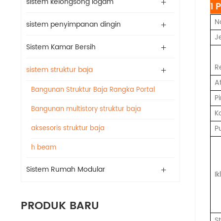
sistem kelongsong logam
1 
N
sistem penyimpanan dingin
J
Sistem Kamar Bersih
R
sistem struktur baja
A
Bangunan Struktur Baja Rangka Portal
P
Bangunan multistory struktur baja
K
Pu
aksesoris struktur baja
h beam
Sistem Rumah Modular
Ik
PRODUK BARU
S