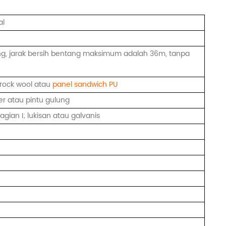
al
g, jarak bersih bentang maksimum adalah 36m, tanpa
s, rock wool atau
panel sandwich PU
r atau pintu gulung
agian I; lukisan atau galvanis