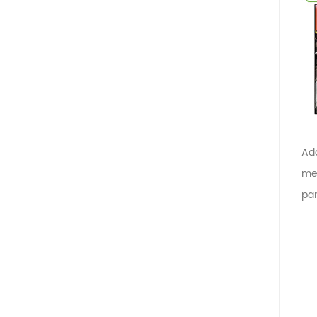
Ada
me
pan